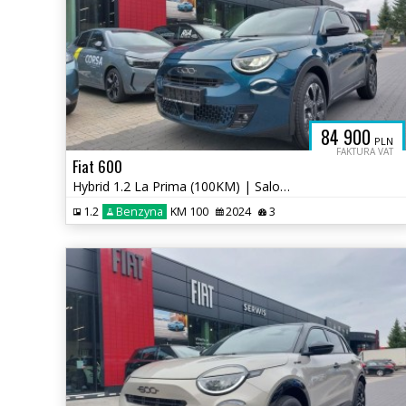
84 900
PLN
FAKTURA VAT
Fiat 600
Hybrid 1.2 La Prima (100KM) | Salon PL | 2024 / Rejestracja 2026
1.2
Benzyna
KM 100
2024
3