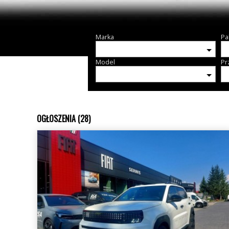
Marka
Pa
Model
Pr
OGŁOSZENIA (28)