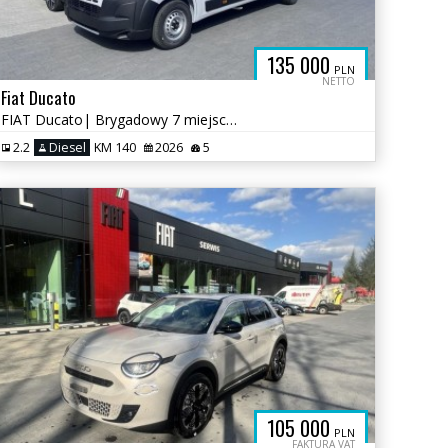
135 000
PLN
NETTO
Fiat Ducato
FIAT Ducato| Brygadowy 7 miejsc| Maxi Furgon L4H2| 3,5T Diesel 140KM
2.2
Diesel
KM 140
2026
5
105 000
PLN
FAKTURA VAT