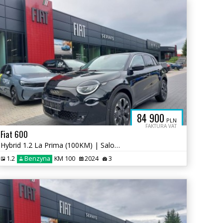
OUD
84 900
PLN
FAKTURA VAT
Fiat 600
Hybrid 1.2 La Prima (100KM) | Salon PL | 2024 / Rejestracja 2026
1.2
Benzyna
KM 100
2024
3