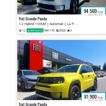
94 500
PLN
FAKTURA VAT
Fiat Grande Panda
1.2 Hybrid 110KM | Automat | La Prima | Pakiet Zimowy
1.2
Benzyna
KM 110
2026
5
81 900
PLN
FAKTURA VAT
Fiat Grande Panda