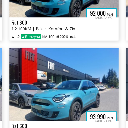
92 000
PLN
FAKTURA VAT
Fiat 600
1.2 100KM | Pakiet Komfort & Zimowy | Kamera Cofania | Salon PL
1.2
Benzyna
KM 100
2026
4
93 990
PLN
FAKTURA VAT
Fiat 600