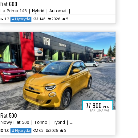
Fiat 600
La Prima 145 | Hybrid | Automat | Nowy
1.2
Hybryda
KM 145
2026
5
77 900
PLN
FAKTURA VAT
Fiat 500
Nowy Fiat 500 | Torino | Hybrid | 65KM | Metalik
1.0
Hybryda
KM 65
2026
5