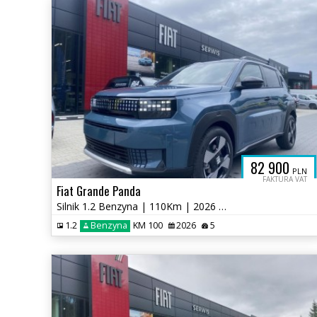
RI
82 900
PLN
FAKTURA VAT
Fiat Grande Panda
Silnik 1.2 Benzyna | 110Km | 2026 | Wersja La Prima
1.2
Benzyna
KM 100
2026
5