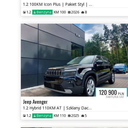
1.2 100KM Icon Plus | Pakiet Styl | Żółty Limone | Salon RIA
1.2
Benzyna
KM 100
2026
8
120 900
PLN
FAKTURA VAT
Jeep Avenger
1.2 Hybrid 110KM AT | Szklany Dach | Pakiet Zimowy + Skóra
1.2
Benzyna
KM 110
2025
5