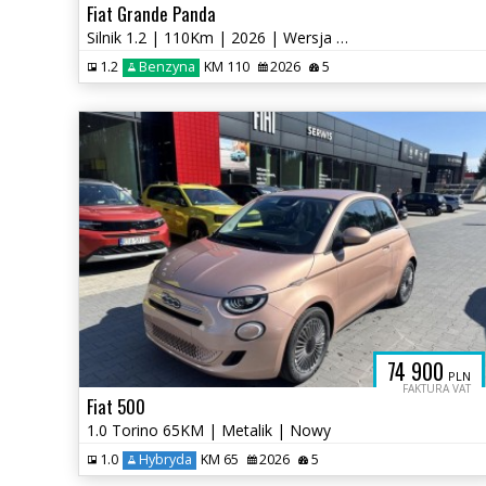
Fiat Grande Panda
Silnik 1.2 | 110Km | 2026 | Wersja Ico
1.2
Benzyna
KM 110
2026
5
74 900
PLN
FAKTURA VAT
Fiat 500
1.0 Torino 65KM | Metalik | Nowy
1.0
Hybryda
KM 65
2026
5