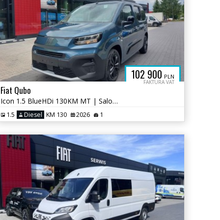
102 900
PLN
FAKTURA VAT
Fiat Qubo
Icon 1.5 BlueHDi 130KM MT | Salon PL | Rocznik 2026 | Nowy
1.5
Diesel
KM 130
2026
1