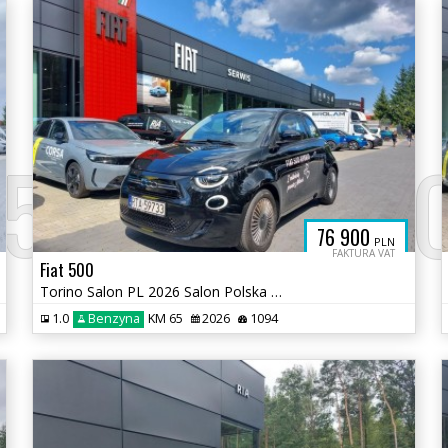
A5.44FOX.CL
76 900
PLN
FAKTURA VAT
Fiat 500
Torino Salon PL 2026 Salon Polska Hybryda LEDy Kamera Wyposażona Okazj
1.0
Benzyna
KM 65
2026
1094