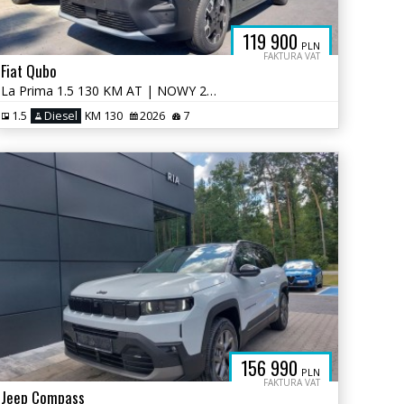
119 900
PLN
FAKTURA VAT
Fiat Qubo
La Prima 1.5 130 KM AT | NOWY 2026 | Dach Magic Top | Ekran 10" | Auto
1.5
Diesel
KM 130
2026
7
156 990
PLN
FAKTURA VAT
Jeep Compass