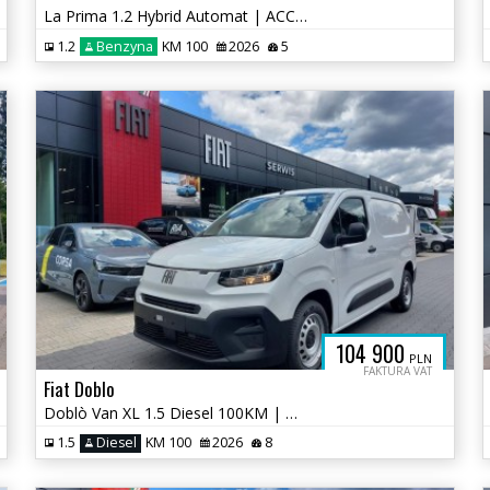
La Prima 1.2 Hybrid Automat | ACC | Aut. | 2026
1.2
Benzyna
KM 100
2026
5
104 900
PLN
FAKTURA VAT
Fiat Doblo
Doblò Van XL 1.5 Diesel 100KM | Magic Cargo | Kamera | Salon P.
1.5
Diesel
KM 100
2026
8