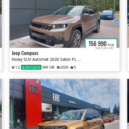
156 990
PLN
FAKTURA VAT
Jeep Compass
Nowy SUV Automat 2026 Salon PL e-Hybrid Kamera360
1.2
Benzyna
KM 145
2026
5