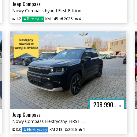
Jeep Compass
Nowy Compass hybrid First Edition
1.2
Benzyna
KM 145
2026
4
208 990
PLN
Jeep Compass
Nowy Compass Elektryczny-FIRST EDITION BEV eMotor 213 KM FWD
0.0
Elektryczny
KM 213
2026
1