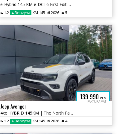
e-Hybrid 145 KM e-DCT6 First Edition / LED Matryce / Dach Panor.
1.2
Benzyna
KM 145
2026
5
139 990
PLN
FAKTURA VAT
Jeep Avenger
4xe HYBRID 145KM | The North Face | 4x4 | Automat | Bogate Wyposażenie
1.2
Benzyna
KM 145
2026
4