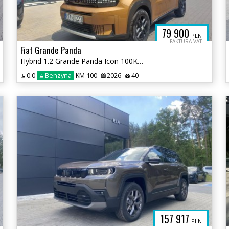
79 900
PLN
FAKTURA VAT
Fiat Grande Panda
Hybrid 1.2 Grande Panda Icon 100KM | 2026 | DEMO
0.0
Benzyna
KM 100
2026
40
157 917
PLN