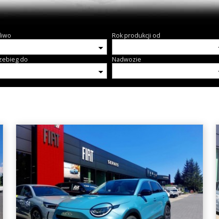
liwo
Rok produkcji od
zebieg do
Nadwozie