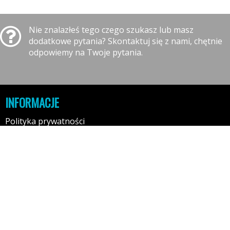
Nie znalazłeś tego czego szukasz lub masz
dodatkowe pytania? Skontaktuj się z nami, chętnie
odpowiemy na Twoje pytania.
INFORMACJE
Polityka prywatności
Polityka cookies
Klauzula informacyjna RODO
Reklamacje
GODZINY OTWARCIA
10:00-16:00 - Poniedziałek
10:00-16:00 - Wtorek
10:00-16:00 - Środa