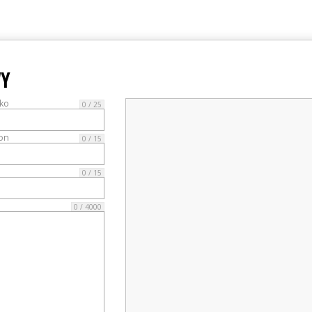
WY
ko
0 / 25
fon
0 / 15
0 / 15
0 / 4000