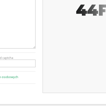
A5.44FOX.CL
od captcha
ch osobowych