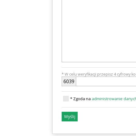
RI
* W celu weryfikacji przepisz 4 cyfrowy k
6
0
3
9
* Zgoda na
administrowanie dany
Wyślij