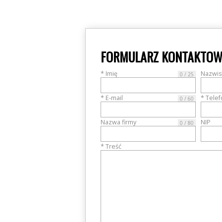
FORMULARZ KONTAKTO
* Imię
Nazwis
0 / 25
* E-mail
* Tele
0 / 60
Nazwa firmy
NIP
0 / 80
* Treść