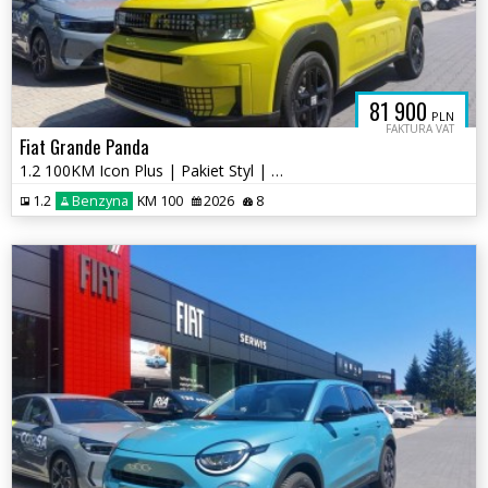
81 900
PLN
FAKTURA VAT
Fiat Grande Panda
1.2 100KM Icon Plus | Pakiet Styl | Żółty Limone | Salon RIA
1.2
Benzyna
KM 100
2026
8