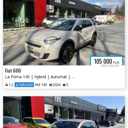
105 000
PLN
FAKTURA VAT
Fiat 600
La Prima 145 | Hybrid | Automat | Nowy
1.2
Hybryda
KM 145
2026
5