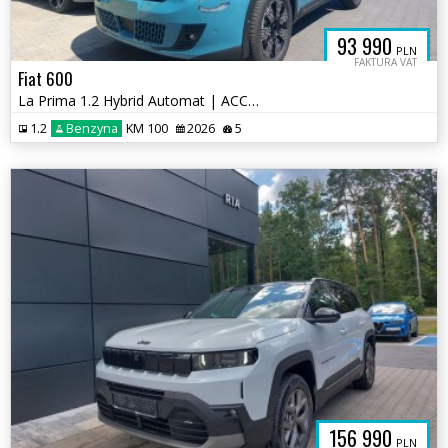
93 990
PLN
FAKTURA VAT
Fiat 600
La Prima 1.2 Hybrid Automat | ACC | Aut. | 2026
1.2
Benzyna
KM 100
2026
5
156 990
PLN