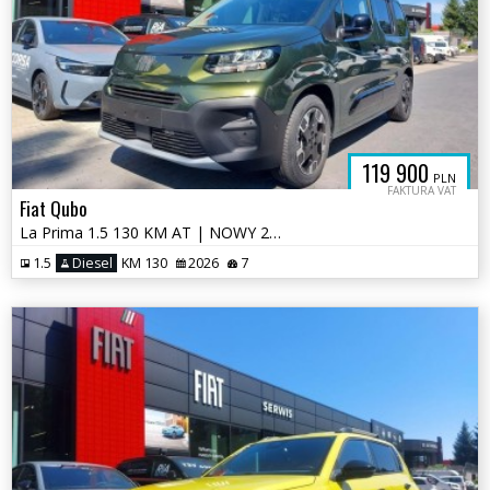
119 900
PLN
FAKTURA VAT
Fiat Qubo
La Prima 1.5 130 KM AT | NOWY 2026 | Dach Magic Top | Ekran 10" | Auto
1.5
Diesel
KM 130
2026
7