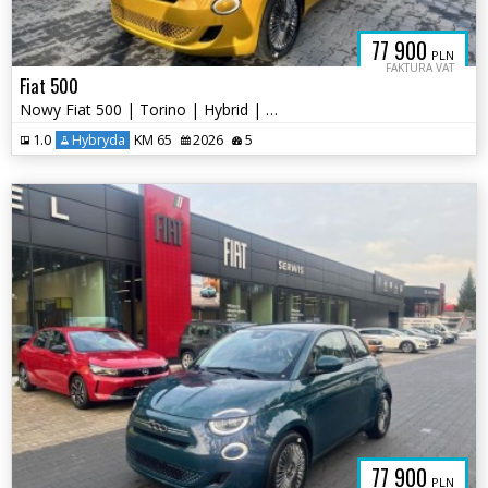
77 900
PLN
FAKTURA VAT
Fiat 500
Nowy Fiat 500 | Torino | Hybrid | 65KM | Metalik
1.0
Hybryda
KM 65
2026
5
77 900
PLN