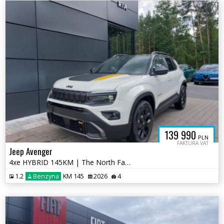
139 990
PLN
FAKTURA VAT
Jeep Avenger
4xe HYBRID 145KM | The North Face | 4x4 | Automat | Bogate Wyposażenie
1.2
Benzyna
KM 145
2026
4