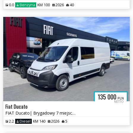
0.0
Benzyna
KM 100
2026
40
135 000
PLN
NETTO
Fiat Ducato
FIAT Ducato| Brygadowy 7 miejsc| Maxi Furgon L4H2| 3,5T Diesel 140KM
2.2
Diesel
KM 140
2026
5