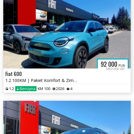
92 000
PLN
FAKTURA VAT
Fiat 600
1.2 100KM | Pakiet Komfort & Zimowy | Kamera Cofania | Salon PL
1.2
Benzyna
KM 100
2026
4