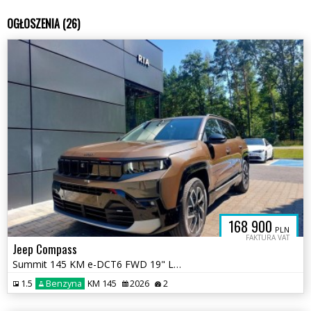
OGŁOSZENIA (26)
168 900
PLN
FAKTURA VAT
Jeep Compass
Summit 145 KM e-DCT6 FWD 19" LED Matrix Kamera 360 ADAS
1.5
Benzyna
KM 145
2026
2