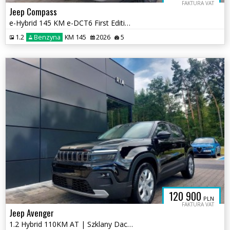
FAKTURA VAT
Jeep Compass
e-Hybrid 145 KM e-DCT6 First Edition / LED Matryce / Dach Panor.
1.2
Benzyna
KM 145
2026
5
120 900
PLN
FAKTURA VAT
Jeep Avenger
1.2 Hybrid 110KM AT | Szklany Dach | Pakiet Zimowy + Skóra