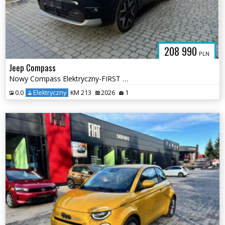
208 990
PLN
Jeep Compass
Nowy Compass Elektryczny-FIRST EDITION BEV eMotor 213 KM FWD
0.0
Elektryczny
KM 213
2026
1