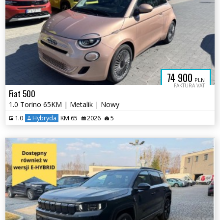
74 900
PLN
FAKTURA VAT
Fiat 500
1.0 Torino 65KM | Metalik | Nowy
1.0
Hybryda
KM 65
2026
5