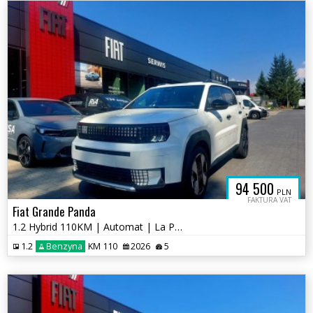
94 500
PLN
FAKTURA VAT
Fiat Grande Panda
1.2 Hybrid 110KM | Automat | La Prima | Pakiet Zimowy
1.2
Benzyna
KM 110
2026
5