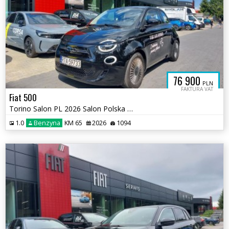
76 900
PLN
FAKTURA VAT
Fiat 500
Torino Salon PL 2026 Salon Polska Hybryda LEDy Kamera Wyposażona Okazj
1.0
Benzyna
KM 65
2026
1094
A5.44FOX.CL