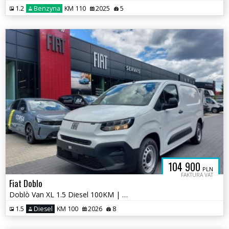
1.2
Benzyna
KM 110
2025
5
104 900
PLN
FAKTURA VAT
Fiat Doblo
Doblò Van XL 1.5 Diesel 100KM | Magic Cargo | Kamera | Salon P.
1.5
Diesel
KM 100
2026
8