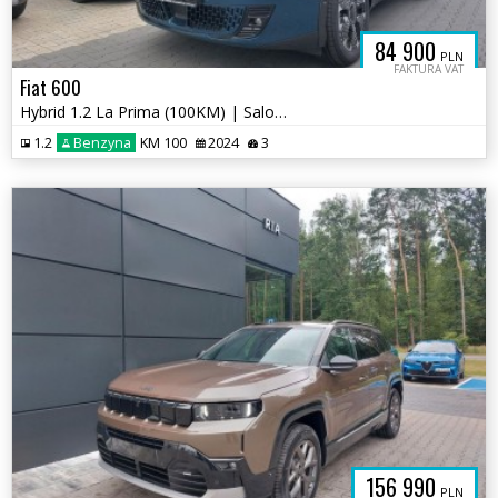
84 900
PLN
FAKTURA VAT
Fiat 600
Hybrid 1.2 La Prima (100KM) | Salon PL | 2024 / Rejestracja 2026
1.2
Benzyna
KM 100
2024
3
156 990
PLN