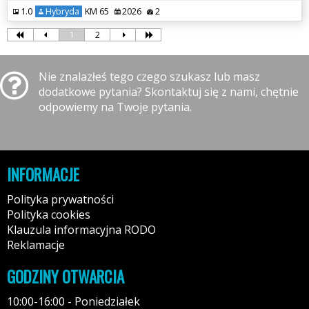
1.0
Hybryda
KM 65
2026
2
1
2
Nie znalazłeś tego czego szukasz lub masz
dodatkowe pytania? Skontaktuj się z nami, chętnie
odpowiemy na Twoje pytania.
INFORMACJE
Polityka prywatności
Polityka cookies
Klauzula informacyjna RODO
Reklamacje
GODZINY OTWARCIA
10:00-16:00 - Poniedziałek