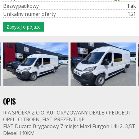
B
e
z
w
y
p
a
d
k
o
w
y
Tak
U
n
i
k
a
l
n
y
n
u
m
e
r
o
f
e
r
t
y
151
Zapytaj o pojazd
OPIS
RIA SPÓŁKA Z O.O. AUTORYZOWANY DEALER PEUGEOT,
OPEL, CITROEN, FIAT PREZENTUJE:
FIAT Ducato Brygadowy 7 miejsc Maxi Furgon L4H2, 3,5T
Diesel 140KM