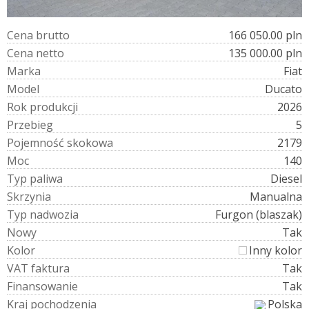
C
e
n
a
b
r
u
t
t
o
166 050.00 pln
C
e
n
a
n
e
t
t
o
135 000.00 pln
M
a
r
k
a
Fiat
M
o
d
e
l
Ducato
R
o
k
p
r
o
d
u
k
c
j
i
2026
P
r
z
e
b
i
e
g
5
P
o
j
e
m
n
o
ś
ć
s
k
o
k
o
w
a
2179
M
o
c
140
T
y
p
p
a
l
i
w
a
Diesel
S
k
r
z
y
n
i
a
Manualna
T
y
p
n
a
d
w
o
z
i
a
Furgon (blaszak)
N
o
w
y
Tak
K
o
l
o
r
Inny kolor
V
A
T
f
a
k
t
u
r
a
Tak
F
i
n
a
n
s
o
w
a
n
i
e
Tak
K
r
a
j
p
o
c
h
o
d
z
e
n
i
a
Polska