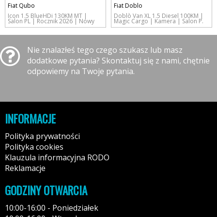
Fiat Qubo
Fiat Doblo
Icon 1.5 BlueHDi 130KM MT |
Doblò Van XL 1.5 Diesel 100KM |
Salon PL | Rocznik 2026 | Nowy
Magic Cargo | Kamera | Salon P.
Nie znalazłeś tego czego szukasz lub masz
dodatkowe pytania? Skontaktuj się z nami, chętnie
odpowiemy na Twoje pytania.
INFORMACJE
Polityka prywatności
Polityka cookies
Klauzula informacyjna RODO
Reklamacje
GODZINY OTWARCIA
10:00-16:00 - Poniedziałek