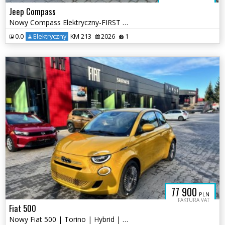
Jeep Compass
Nowy Compass Elektryczny-FIRST EDITION BEV eMotor 213 KM FWD
0.0
Elektryczny
KM 213
2026
1
77 900
PLN
FAKTURA VAT
Fiat 500
Nowy Fiat 500 | Torino | Hybrid | 65KM | Metalik