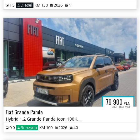
1.5
Diesel
KM 130
2026
1
79 900
PLN
FAKTURA VAT
Fiat Grande Panda
Hybrid 1.2 Grande Panda Icon 100KM | 2026 | DEMO
0.0
Benzyna
KM 100
2026
40