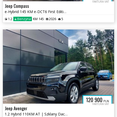
FAKTURA VAT
Jeep Compass
e-Hybrid 145 KM e-DCT6 First Edition / LED Matryce / Dach Panor.
1.2
Benzyna
KM 145
2026
5
120 900
PLN
FAKTURA VAT
Jeep Avenger
1.2 Hybrid 110KM AT | Szklany Dach | Pakiet Zimowy + Skóra