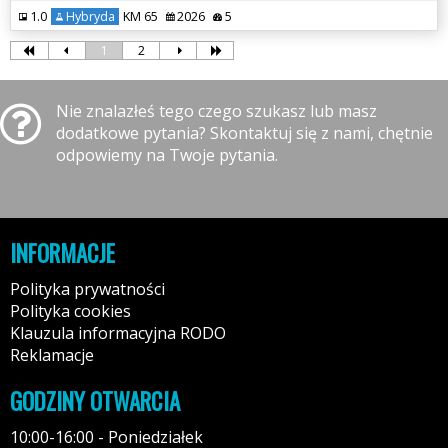
1.0
Hybryda
KM 65
2026
5
1
2
Nie znalazłeś tego czego szukasz lub masz
dodatkowe pytania? Skontaktuj się z nami, chętnie
odpowiemy na Twoje pytania.
INFORMACJE
Polityka prywatności
Polityka cookies
Klauzula informacyjna RODO
Reklamacje
GODZINY OTWARCIA
10:00-16:00 - Poniedziałek