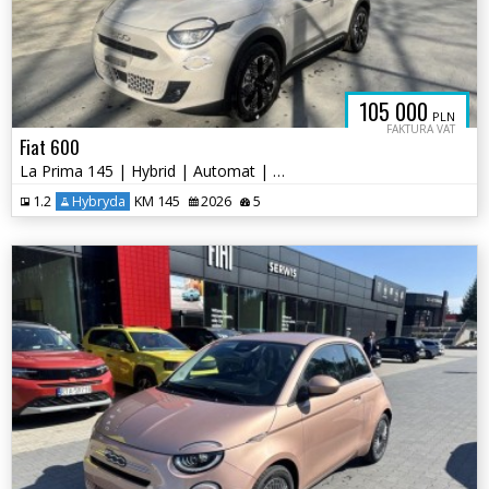
105 000
PLN
FAKTURA VAT
Fiat 600
La Prima 145 | Hybrid | Automat | Nowy
1.2
Hybryda
KM 145
2026
5