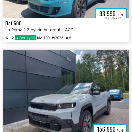
93 990
PLN
FAKTURA VAT
Fiat 600
La Prima 1.2 Hybrid Automat | ACC | Aut. | 2026
1.2
Benzyna
KM 100
2026
5
156 990
PLN