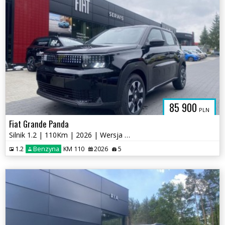
85 900
PLN
Fiat Grande Panda
Silnik 1.2 | 110Km | 2026 | Wersja Ico
1.2
Benzyna
KM 110
2026
5