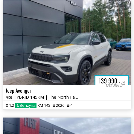
139 990
PLN
FAKTURA VAT
Jeep Avenger
4xe HYBRID 145KM | The North Face | 4x4 | Automat | Bogate Wyposażenie
1.2
Benzyna
KM 145
2026
4