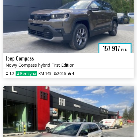
157 917
PLN
Jeep Compass
Nowy Compass hybrid First Edition
1.2
Benzyna
KM 145
2026
4