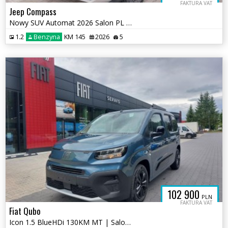
FAKTURA VAT
Jeep Compass
Nowy SUV Automat 2026 Salon PL e-Hybrid Kamera360
1.2
Benzyna
KM 145
2026
5
102 900
PLN
FAKTURA VAT
Fiat Qubo
Icon 1.5 BlueHDi 130KM MT | Salon PL | Rocznik 2026 | Nowy