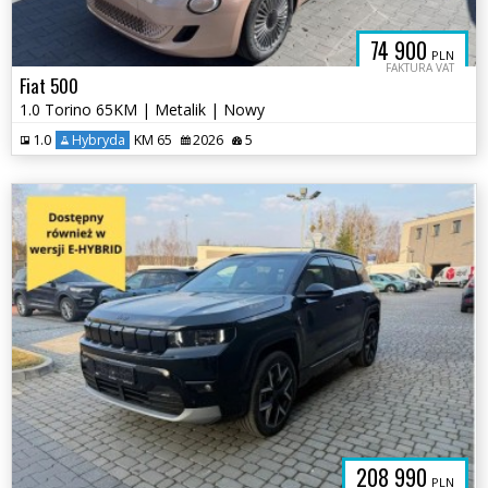
74 900
PLN
FAKTURA VAT
Fiat 500
1.0 Torino 65KM | Metalik | Nowy
1.0
Hybryda
KM 65
2026
5
208 990
PLN