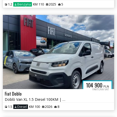
1.2
Benzyna
KM 110
2025
5
104 900
PLN
FAKTURA VAT
Fiat Doblo
Doblò Van XL 1.5 Diesel 100KM | Magic Cargo | Kamera | Salon P.
1.5
Diesel
KM 100
2026
8