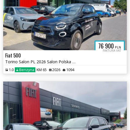
76 900
PLN
FAKTURA VAT
Fiat 500
Torino Salon PL 2026 Salon Polska Hybryda LEDy Kamera Wyposażona Okazj
1.0
Benzyna
KM 65
2026
1094
A5.44FOX.CL