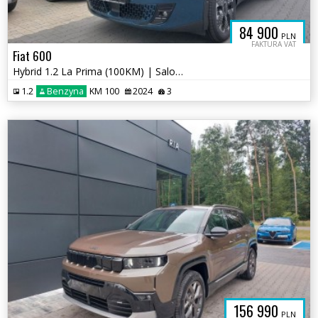
84 900
PLN
FAKTURA VAT
Fiat 600
Hybrid 1.2 La Prima (100KM) | Salon PL | 2024 / Rejestracja 2026
1.2
Benzyna
KM 100
2024
3
156 990
PLN