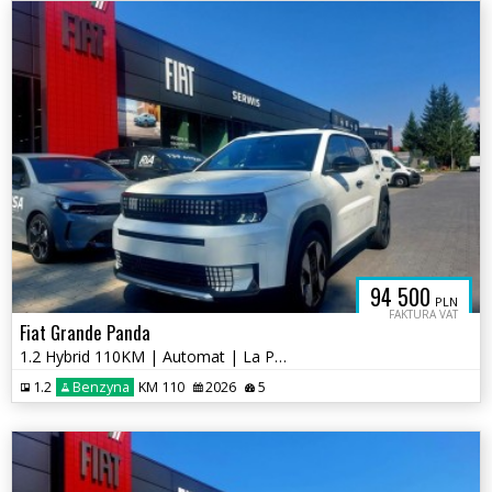
94 500
PLN
FAKTURA VAT
Fiat Grande Panda
1.2 Hybrid 110KM | Automat | La Prima | Pakiet Zimowy
1.2
Benzyna
KM 110
2026
5