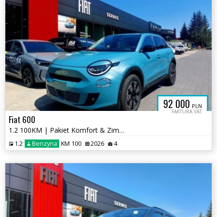
92 000
PLN
FAKTURA VAT
Fiat 600
1.2 100KM | Pakiet Komfort & Zimowy | Kamera Cofania | Salon PL
1.2
Benzyna
KM 100
2026
4