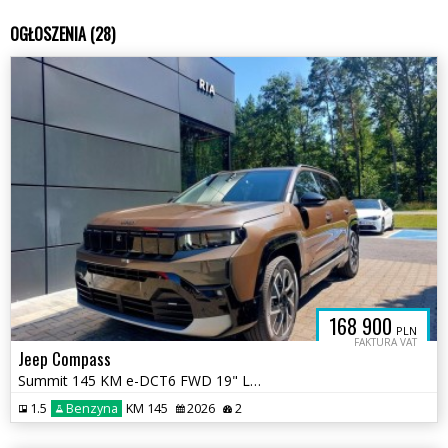
OGŁOSZENIA (28)
168 900
PLN
FAKTURA VAT
Jeep Compass
Summit 145 KM e-DCT6 FWD 19" LED Matrix Kamera 360 ADAS
1.5
Benzyna
KM 145
2026
2