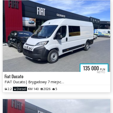
135 000
PLN
NETTO
Fiat Ducato
FIAT Ducato| Brygadowy 7 miejsc| Maxi Furgon L4H2| 3,5T Diesel 140KM
2.2
Diesel
KM 140
2026
5