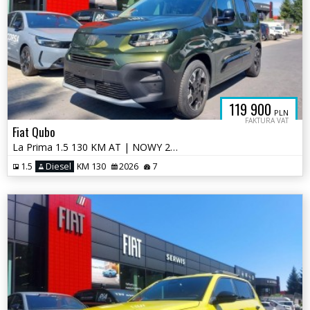
119 900
PLN
FAKTURA VAT
Fiat Qubo
La Prima 1.5 130 KM AT | NOWY 2026 | Dach Magic Top | Ekran 10" | Auto
1.5
Diesel
KM 130
2026
7