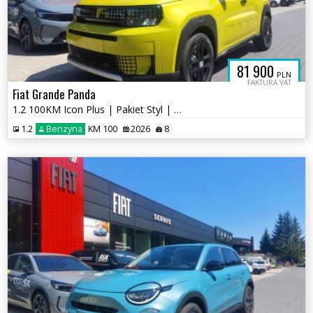
81 900
PLN
FAKTURA VAT
Fiat Grande Panda
1.2 100KM Icon Plus | Pakiet Styl | Żółty Limone | Salon RIA
1.2
Benzyna
KM 100
2026
8