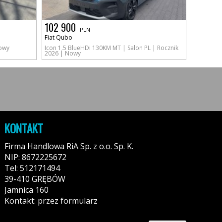
102 900
PLN
Fiat Qubo
Nowy
Icon 1.5 BlueHDi 130KM MT | Salon PL | Rocznik
2026 | Nowy
KONTAKT
Firma Handlowa RiA Sp. z o.o. Sp. K.
NIP: 8672225672
Tel: 512171494
39-410 GRĘBÓW
Jamnica 160
Kontakt: przez formularz