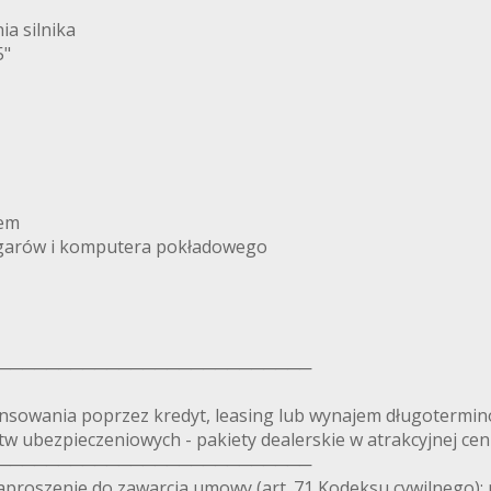
a silnika
5"
zem
zegarów i komputera pokładowego
──────────────────────────
nsowania poprzez kredyt, leasing lub wynajem długotermin
w ubezpieczeniowych - pakiety dealerskie w atrakcyjnej ceni
──────────────────────────
aproszenie do zawarcia umowy (art. 71 Kodeksu cywilnego); 