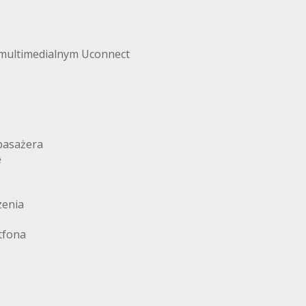
 multimedialnym Uconnect
A5.44FOX.CL
 pasażera
e
zenia
tfona