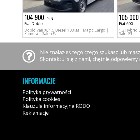
104 900
105 000
PLN
Fiat Doblo
Fiat 600
Doblò Van XL 1.5 Diesel 100KM | Magic Cargo |
1.2 Hybrid
Kamera | Salon P.
SalonPL
Nie znalazłeś tego czego szukasz lub mas
Skontaktuj się z nami, chętnie odpowiemy 
INFORMACJE
Polityka prywatności
Polityka cookies
Klauzula informacyjna RODO
Reklamacje