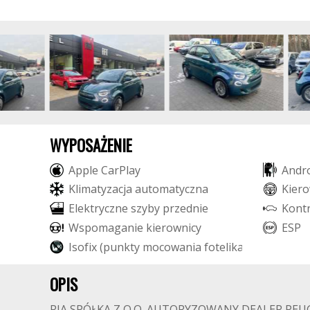
WYPOSAŻENIE
A
p
p
l
e
C
a
r
P
l
a
y
A
n
d
r
K
l
i
m
a
t
y
z
a
c
j
a
a
u
t
o
m
a
t
y
c
z
n
a
K
i
e
r
o
E
l
e
k
t
r
y
c
z
n
e
s
z
y
b
y
p
r
z
e
d
n
i
e
K
o
n
t
W
s
p
o
m
a
g
a
n
i
e
k
i
e
r
o
w
n
i
c
y
E
S
P
I
s
o
f
i
x
(
p
u
n
k
t
y
m
o
c
o
w
a
n
i
a
f
o
t
e
l
i
k
a
d
z
i
e
c
i
ę
c
e
g
o
)
OPIS
RIA SPÓŁKA Z O.O. AUTORYZOWANY DEALER PEUG