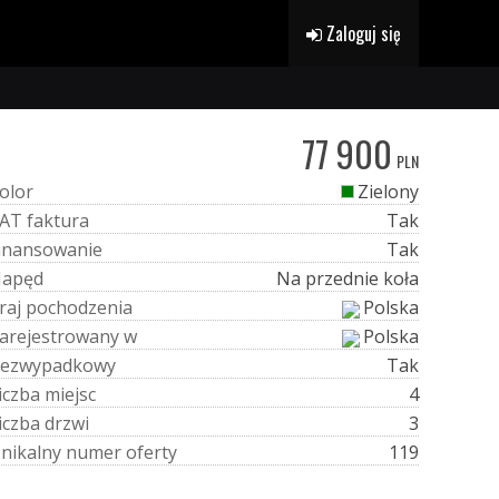
Zaloguj się
77 900
PLN
o
l
o
r
Zielony
A
T
f
a
k
t
u
r
a
Tak
i
n
a
n
s
o
w
a
n
i
e
Tak
N
a
p
ę
d
Na przednie koła
r
a
j
p
o
c
h
o
d
z
e
n
i
a
Polska
a
r
e
j
e
s
t
r
o
w
a
n
y
w
Polska
e
z
w
y
p
a
d
k
o
w
y
Tak
i
c
z
b
a
m
i
e
j
s
c
4
i
c
z
b
a
d
r
z
w
i
3
U
n
i
k
a
l
n
y
n
u
m
e
r
o
f
e
r
t
y
119