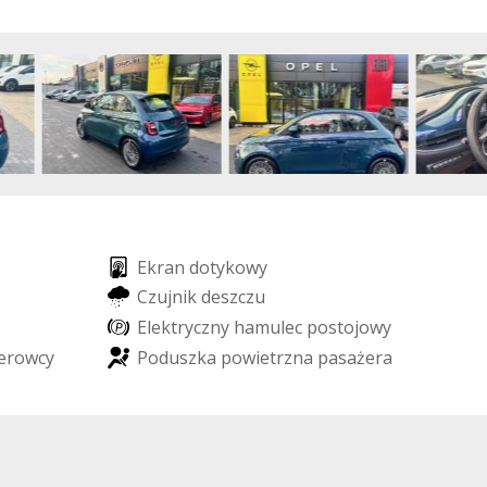
E
k
r
a
n
d
o
t
y
k
o
w
y
C
z
u
j
n
i
k
d
e
s
z
c
z
u
E
l
e
k
t
r
y
c
z
n
y
h
a
m
u
l
e
c
p
o
s
t
o
j
o
w
y
e
r
o
w
c
y
P
o
d
u
s
z
k
a
p
o
w
i
e
t
r
z
n
a
p
a
s
a
ż
e
r
a