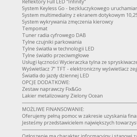
Reflektory Full LED "Infinity"
System Keyless Go - bezkluczykowego uruchamiani
System multimedialny z ekranem dotykowym 10,2
System wykrywania zmęczenia kierowcy
Tempomat
Tuner radia cyfrowego DAB
Tylne czujniki parkowania
Tylne światła w technologii LED
Tylne światło przeciwmgłowe
Usługi łączności Wycieraczka tylna ze spryskiwac
Wyświetlacz 7" TFT - elektroniczny wyświetlacz 
Światła do jazdy dziennej LED
OPCJE DODATKOWE:
Zestaw naprawczy Fix&Go
Lakier metalizowany Zielony Ocean
──────────────────────────────────
MOŻLIWE FINANSOWANIE:
Oferujemy pełną pomoc w zakresie uzyskania fina
Jesteśmy przedstawicielem największych towarzyst
──────────────────────────────────
Ogłoszenie ma charakter informacyjny i stanowi z