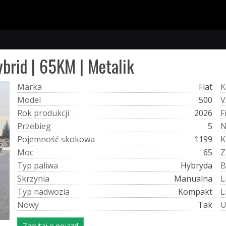
ybrid | 65KM | Metalik
M
a
r
k
a
Fiat
K
M
o
d
e
l
500
V
R
o
k
p
r
o
d
u
k
c
j
i
2026
F
P
r
z
e
b
i
e
g
5
P
o
j
e
m
n
o
ś
ć
s
k
o
k
o
w
a
1199
K
M
o
c
65
Z
T
y
p
p
a
l
i
w
a
Hybryda
B
S
k
r
z
y
n
i
a
Manualna
L
T
y
p
n
a
d
w
o
z
i
a
Kompakt
L
N
o
w
y
Tak
Zapytaj o pojazd