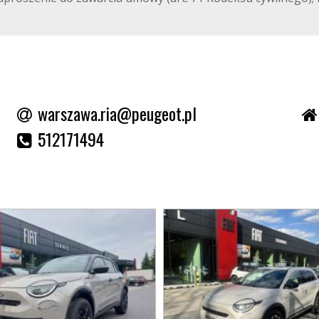
warszawa.ria@peugeot.pl
512171494