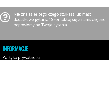
Nie znalazłeś tego czego szukasz lub masz
dodatkowe pytania? Skontaktuj się z nami, chętnie
odpowiemy na Twoje pytania.
INFORMACJE
Polityka prywatności
Polityka cookies
Klauzula informacyjna RODO
Reklamacje
GODZINY OTWARCIA
10:00-16:00 - Poniedziałek
10:00-16:00 - Wtorek
10:00-16:00 - Środa