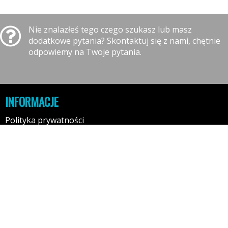
Nie znalazłeś tego czego szukasz lub masz
dodatkowe pytania? Skontaktuj się z nami, chętnie
odpowiemy na Twoje pytania.
INFORMACJE
Polityka prywatności
Polityka cookies
Klauzula informacyjna RODO
Reklamacje
GODZINY OTWARCIA
10:00-16:00 - Poniedziałek
10:00-16:00 - Wtorek
10:00-16:00 - Środa